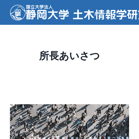
内
容
を
ス
キ
ッ
所長あいさつ
プ