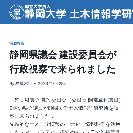
内
容
を
ス
キ
ッ
活動報告
プ
静岡県議会 建設委員会が
行政視察で来られました
By
友哉木谷
2023年7月28日
静岡県議会 建設委員会（委員長 阿部卓也議員）
9名の県会議員が静岡大学土木情報学研究所を視
察に来られました．
先進的な土木工学情報の一元化・情報科学を活用
したスマートシティー構造やインフラの維持管理