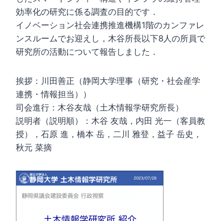
効率化の研究に係る調査の目的です．
イノベーション社会連携推進機構1階のカンファレ
ンスルームでお迎えし，木谷所長以下8人の所員で
研究所の活動について報告しました．
挨拶：川田善正（静岡大学理事（研究・社会産学
連携・情報担当））
司会進行：木谷友哉（土木情報学研究所長）
説明者（説明順）：木谷 友哉，内田 光一（客員教
授），石原 進，橋本 岳，二川 雅登，益子 岳史，
秋元 菜摘