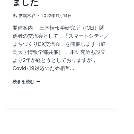
ました
し
た
By
友哉木谷
2022年11月14日
開催案内 土木情報学研究所（ICEI）関
係者の交流会として，「スマートシティ／
まちづくりDX交流会」を開催します（静
岡大学情報学部共催）． 本研究所も設立
より2年が経とうとしておりますが，
Covid-19対応のため相互…
「ス
続きを読む
マ
ー
ト
シ
テ
ィ・
ま
ち