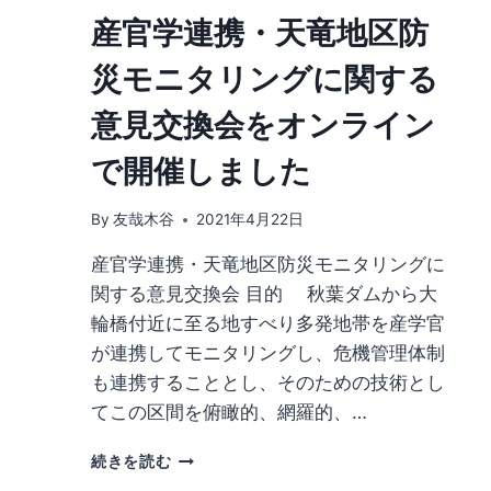
パ
ま
産官学連携・天竜地区防
ネ
ち
リ
づ
災モニタリングに関する
ス
く
ト
り
意見交換会をオンライン
と
DX
し
交
で開催しました
て
流
講
会
演
～
By
友哉木谷
2021年4月22日
し
社
ま
産官学連携・天竜地区防災モニタリングに
会
し
課
関する意見交換会 目的 秋葉ダムから大
た
題
輪橋付近に至る地すべり多発地帯を産学官
に
が連携してモニタリングし、危機管理体制
『土
木
も連携することとし、そのための技術とし
×
てこの区間を俯瞰的、網羅的、…
情
報
産
続きを読む
学』
官