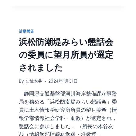
に
出
展
し
ま
活動報告
し
浜松防潮堤みらい懇話会
た
の委員に望月所員が選定
されました
By
友哉木谷
2024年1月31日
静岡県交通基盤部河川海岸整備課が事務
局を務める「浜松防潮堤みらい懇話会」委
員に土木情報学研究所所員の望月美希（情
報学部情報社会学科・助教）が選定され，
懇話会に参加しました． （所長の木谷友
哉（情報学部情報科学科・准教授…