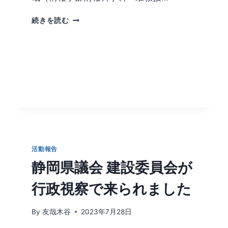
浜
続きを読む
松
防
潮
堤
み
ら
い
懇
話
会
の
委
活動報告
員
静岡県議会 建設委員会が
に
望
行政視察で来られました
月
所
員
By
友哉木谷
2023年7月28日
が