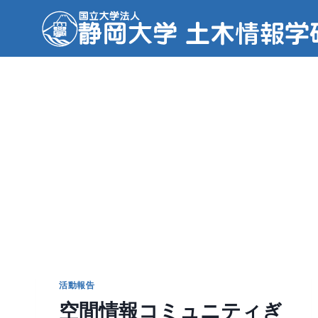
内
容
を
ス
キ
ッ
プ
活動報告
空間情報コミュニティぎ