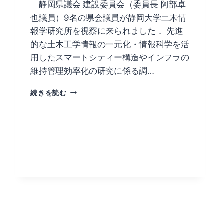
静岡県議会 建設委員会（委員長 阿部卓
選
定
也議員）9名の県会議員が静岡大学土木情
さ
報学研究所を視察に来られました． 先進
れ
的な土木工学情報の一元化・情報科学を活
ま
し
用したスマートシティー構造やインフラの
た
維持管理効率化の研究に係る調…
静
続きを読む
岡
県
議
会
建
設
委
員
会
が
行
政