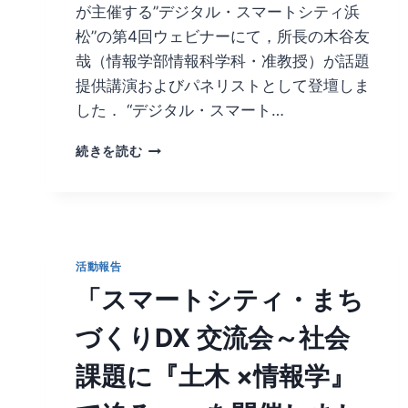
が主催する”デジタル・スマートシティ浜
松”の第4回ウェビナーにて，所長の木谷友
哉（情報学部情報科学科・准教授）が話題
提供講演およびパネリストとして登壇しま
した． “デジタル・スマート…
浜
続きを読む
松
市
主
催
ウ
ェ
活動報告
ビ
「スマートシティ・まち
ナ
ー”デ
づくりDX 交流会～社会
ジ
タ
課題に『土木 ×情報学』
ル・
ス