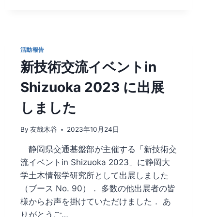
代
研
究
者
の
活動報告
た
新技術交流イベントin
め
の
Shizuoka 2023 に出展
プ
ロ
しました
ジ
ェ
ク
By
友哉木谷
2023年10月24日
ト
静岡県交通基盤部が主催する「新技術交
研
究
流イベントin Shizuoka 2023」に静岡大
所
学土木情報学研究所として出展しました
育
（ブース No. 90）． 多数の他出展者の皆
成
プ
様からお声を掛けていただけました． あ
ロ
りがとうご…