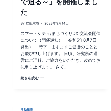
で迫る～」を開催しまし
マ
ー
た
ト
シ
テ
By
友哉木谷
2023年9月14日
ィ
スマートシティ/まちづくりDX 交流会開催
浜
松”に
について（開催通知） （令和5年8月7日
て
発出） 時下、ますますご健勝のことと
木
お慶び申し上げます。 日頃、研究所の運
谷
所
営にご理解、ご協力をいただき、改めてお
長
礼申し上げます。 さて…
が
話
「ス
続きを読む
題
マ
提
ー
供
ト
お
シ
よ
テ
び
ィ・
活動報告