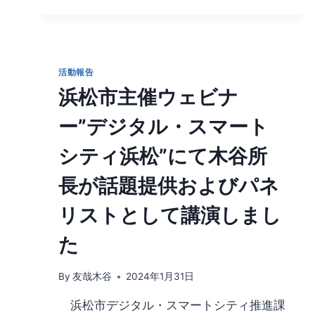
ュ
ニ
テ
ィ
ぎ
活動報告
ふ
浜松市主催ウェビナ
で
木
ー”デジタル・スマート
谷
所
シティ浜松”にて木谷所
長
が
長が話題提供およびパネ
招
待
リストとして講演しまし
講
演
た
を
し
ま
By
友哉木谷
2024年1月31日
し
浜松市デジタル・スマートシティ推進課
た