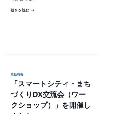
グ
ラ
新
続きを読む
ム
技
「若
術
手
交
交
流
流
イ
会」
ベ
に
ン
て
ト
木
IN
谷
SHIZUOKA
所
2023
長
に
活動報告
が
出
「スマートシティ・まち
特
展
別
し
づくりDX交流会（ワー
講
ま
演
し
クショップ）」を開催し
を
た
し
ま