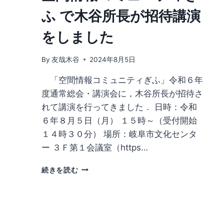
ふ で木谷所長が招待講演
をしました
By
友哉木谷
2024年8月5日
「空間情報コミュニティぎふ」令和６年
度通常総会・講演会に，木谷所長が招待さ
れて講演を行ってきました． 日時：令和
６年８月５日（月） １５時～（受付開始
１４時３０分） 場所：岐阜市文化センタ
ー ３Ｆ第１会議室（https…
空
続きを読む
間
情
報
コ
ミ